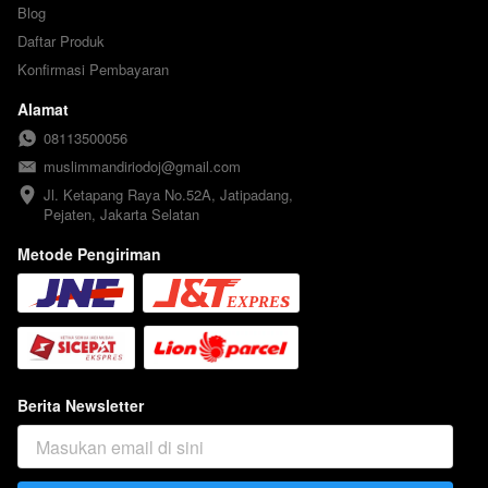
Blog
Daftar Produk
Konfirmasi Pembayaran
Alamat
08113500056
muslimmandiriodoj@gmail.com
Jl. Ketapang Raya No.52A, Jatipadang, 
Pejaten, Jakarta Selatan
Metode Pengiriman
Berita Newsletter